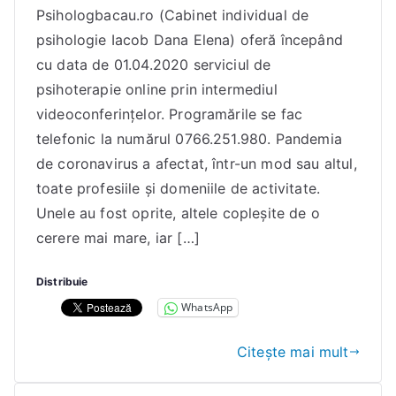
Psihologbacau.ro (Cabinet individual de
c
psihologie Iacob Dana Elena) oferă începând
o
b
cu data de 01.04.2020 serviciul de
D
psihoterapie online prin intermediul
a
videoconferințelor. Programările se fac
n
telefonic la numărul 0766.251.980. Pandemia
a
de coronavirus a afectat, într-un mod sau altul,
E
toate profesiile și domeniile de activitate.
l
Unele au fost oprite, altele copleșite de o
e
cerere mai mare, iar […]
n
a
Distribuie
WhatsApp
Citește mai mult