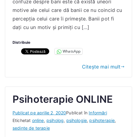
confuze despre bani este că există uneori
n
motive ale celui care dă banii ce nu coincid cu
a
percepția celui care îi primește. Banii pot fi
E
dați cu un motiv și primiți cu […]
l
e
Distribuie
n
WhatsApp
a
Citește mai mult
Psihoterapie ONLINE
D
Publicat pe
aprilie 2, 2020
Publicat în
Informări
e
Etichetat
online
,
psiholog
,
psihologie
,
psihoterapie
,
I
sedinte de terapie
a