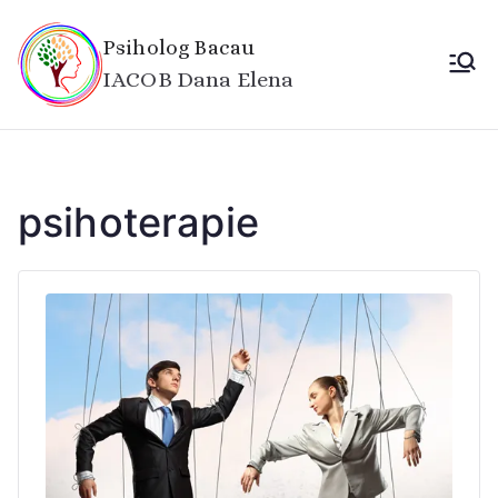
Sari
la
Psiholog Bacau
conținut
IACOB Dana Elena
psihoterapie