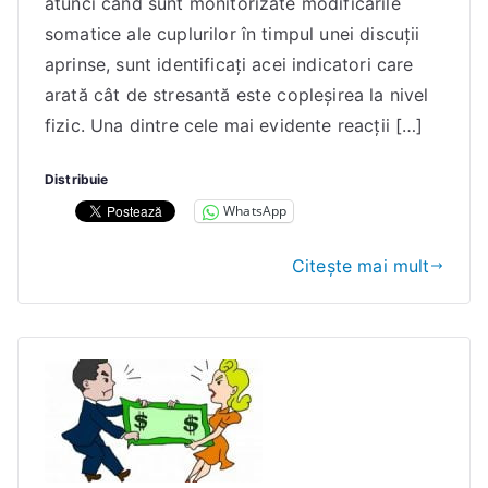
atunci când sunt monitorizate modificările
n
somatice ale cuplurilor în timpul unei discuții
a
aprinse, sunt identificați acei indicatori care
E
arată cât de stresantă este copleșirea la nivel
l
fizic. Una dintre cele mai evidente reacții […]
e
n
Distribuie
a
WhatsApp
Citește mai mult