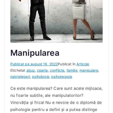
Manipularea
D
Publicat pe
august 16, 2022
Publicat în
Articole
e
Etichetat
abuz
,
cearta
,
conflicte
,
familie
,
manipulare
,
I
neintelegeri
,
psihologie
,
psihoterapie
a
Ce este manipularea? Care sunt acele mijloace,
c
nu foarte subtile, ale manipulatorilor?
o
b
Vinovăţia şi frica! Nu e nevoie de o diplomă de
D
psihologie pentru a defini şi a putea distinge