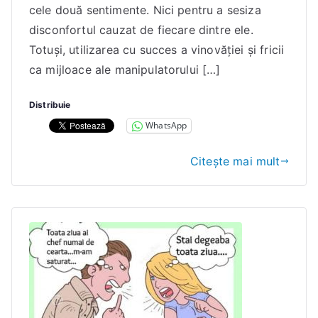
a
cele două sentimente. Nici pentru a sesiza
n
disconfortul cauzat de fiecare dintre ele.
a
Totuşi, utilizarea cu succes a vinovăţiei şi fricii
E
ca mijloace ale manipulatorului […]
l
e
Distribuie
n
WhatsApp
a
Citește mai mult