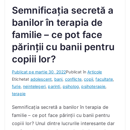
Semnificația secretă a
banilor în terapia de
familie – ce pot face
părinții cu banii pentru
copiii lor?
D
Publicat pe
martie 30, 2022
Publicat în
Articole
e
Etichetat
adolescent
,
bani
,
conflicte
,
copii
,
facultate
,
I
furie
,
neintelegeri
,
parinti
,
psiholog
,
psihoterapie
,
a
terapie
c
Semnificația secretă a banilor în terapia de
o
familie – ce pot face părinții cu banii pentru
b
D
copiii lor? Unul dintre lucrurile interesante dar
a