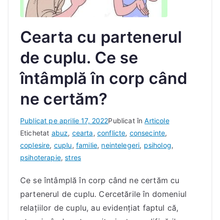
Cearta cu partenerul
de cuplu. Ce se
întâmplă în corp când
ne certăm?
D
Publicat pe
aprilie 17, 2022
Publicat în
Articole
e
Etichetat
abuz
,
cearta
,
conflicte
,
consecinte
,
I
coplesire
,
cuplu
,
familie
,
neintelegeri
,
psiholog
,
a
psihoterapie
,
stres
c
Ce se întâmplă în corp când ne certăm cu
o
partenerul de cuplu. Cercetările în domeniul
b
D
relațiilor de cuplu, au evidențiat faptul că,
a