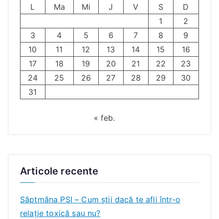
L
Ma
Mi
J
V
S
D
1
2
3
4
5
6
7
8
9
10
11
12
13
14
15
16
17
18
19
20
21
22
23
24
25
26
27
28
29
30
31
« feb.
Articole recente
Săptmâna PSI – Cum știi dacă te afli într-o
relație toxică sau nu?