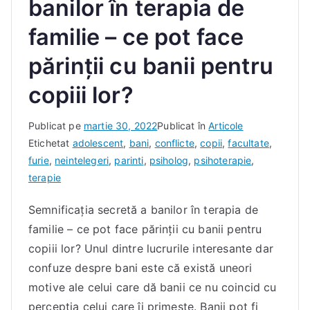
banilor în terapia de
familie – ce pot face
părinții cu banii pentru
copiii lor?
D
Publicat pe
martie 30, 2022
Publicat în
Articole
e
Etichetat
adolescent
,
bani
,
conflicte
,
copii
,
facultate
,
I
furie
,
neintelegeri
,
parinti
,
psiholog
,
psihoterapie
,
a
terapie
c
Semnificația secretă a banilor în terapia de
o
familie – ce pot face părinții cu banii pentru
b
D
copiii lor? Unul dintre lucrurile interesante dar
a
confuze despre bani este că există uneori
n
motive ale celui care dă banii ce nu coincid cu
a
percepția celui care îi primește. Banii pot fi