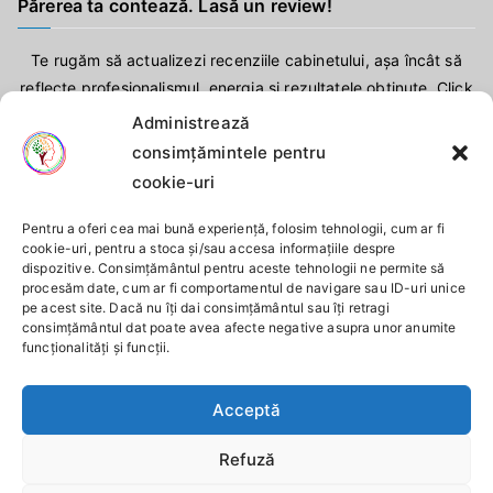
Părerea ta contează. Lasă un review!
Te rugăm să actualizezi recenziile cabinetului, așa încât să
reflecte profesionalismul, energia și rezultatele obținute. Click
aici
!
Administrează
consimțămintele pentru
cookie-uri
Pentru a oferi cea mai bună experiență, folosim tehnologii, cum ar fi
cookie-uri, pentru a stoca și/sau accesa informațiile despre
dispozitive. Consimțământul pentru aceste tehnologii ne permite să
procesăm date, cum ar fi comportamentul de navigare sau ID-uri unice
pe acest site. Dacă nu îți dai consimțământul sau îți retragi
consimțământul dat poate avea afecte negative asupra unor anumite
funcționalități și funcții.
Acceptă
Refuză
Copyright © 2025
Cabinet Individual de Psihologie Iacob