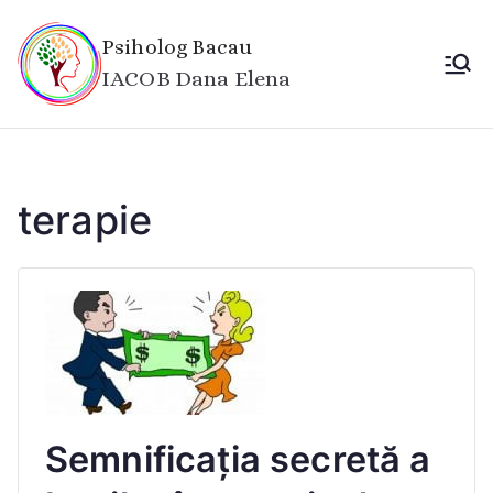
Sari
la
Psiholog Bacau
conținut
IACOB Dana Elena
terapie
Semnificația secretă a