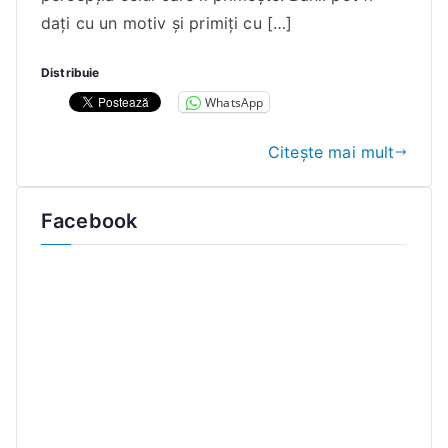
E
dați cu un motiv și primiți cu […]
l
e
Distribuie
n
WhatsApp
a
Citește mai mult
Facebook