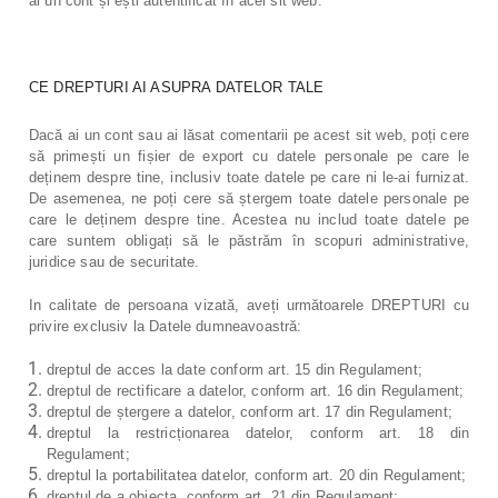
ai un cont și ești autentificat în acel sit web.
CE DREPTURI AI ASUPRA DATELOR TALE
Dacă ai un cont sau ai lăsat comentarii pe acest sit web, poți cere
să primești un fișier de export cu datele personale pe care le
deținem despre tine, inclusiv toate datele pe care ni le-ai furnizat.
De asemenea, ne poți cere să ștergem toate datele personale pe
care le deținem despre tine. Acestea nu includ toate datele pe
care suntem obligați să le păstrăm în scopuri administrative,
juridice sau de securitate.
In calitate de persoana vizată, aveți următoarele DREPTURI cu
privire exclusiv la Datele dumneavoastră:
dreptul de acces la date conform art. 15 din Regulament;
dreptul de rectificare a datelor, conform art. 16 din Regulament;
dreptul de ștergere a datelor, conform art. 17 din Regulament;
dreptul la restricționarea datelor, conform art. 18 din
Regulament;
dreptul la portabilitatea datelor, conform art. 20 din Regulament;
dreptul de a obiecta, conform art. 21 din Regulament;