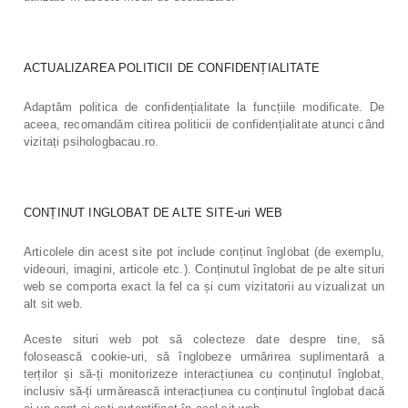
ACTUALIZAREA POLITICII DE CONFIDENȚIALITATE
Adaptăm politica de confidențialitate la funcțiile modificate. De
aceea, recomandăm citirea politicii de confidențialitate atunci când
vizitați psihologbacau.ro.
CONȚINUT INGLOBAT DE ALTE SITE-uri WEB
Articolele din acest site pot include conținut înglobat (de exemplu,
videouri, imagini, articole etc.). Conținutul înglobat de pe alte situri
web se comporta exact la fel ca și cum vizitatorii au vizualizat un
alt sit web.
Aceste situri web pot să colecteze date despre tine, să
folosească cookie-uri, să înglobeze urmărirea suplimentară a
terților și să-ți monitorizeze interacțiunea cu conținutul înglobat,
inclusiv să-ți urmărească interacțiunea cu conținutul înglobat dacă