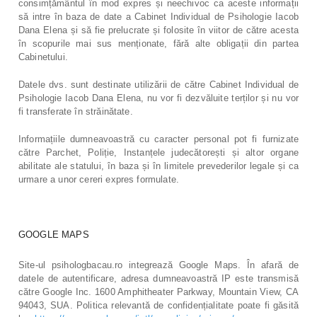
consimțământul în mod expres și neechivoc ca aceste informații
să intre în baza de date a Cabinet Individual de Psihologie Iacob
Dana Elena și să fie prelucrate și folosite în viitor de către acesta
în scopurile mai sus menționate, fără alte obligații din partea
Cabinetului.
Datele dvs. sunt destinate utilizării de către Cabinet Individual de
Psihologie Iacob Dana Elena, nu vor fi dezvăluite terților și nu vor
fi transferate în străinătate.
Informațiile dumneavoastră cu caracter personal pot fi furnizate
către Parchet, Poliție, Instanțele judecătorești și altor organe
abilitate ale statului, în baza și în limitele prevederilor legale și ca
urmare a unor cereri expres formulate.
GOOGLE MAPS
Site-ul psihologbacau.ro integrează Google Maps. În afară de
datele de autentificare, adresa dumneavoastră IP este transmisă
către Google Inc. 1600 Amphitheater Parkway, Mountain View, CA
94043, SUA. Politica relevantă de confidențialitate poate fi găsită