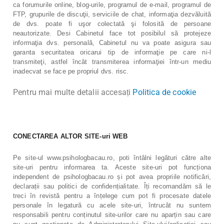
ca forumurile online, blog-urile, programul de e-mail, programul de
FTP, grupurile de discuţii, serviciile de chat, informaţia dezvăluită
de dvs. poate fi uşor colectată şi folosită de persoane
neautorizate. Desi Cabinetul face tot posibilul să protejeze
informaţia dvs. personală, Cabinetul nu va poate asigura sau
garanta securitatea oricarui tip de informaţie pe care ni-l
transmiteţi, astfel încât transmiterea informaţiei într-un mediu
inadecvat se face pe propriul dvs. risc.
Pentru mai multe detalii accesați
Politica de cookie
CONECTAREA ALTOR SITE-uri WEB
Pe site-ul www.psihologbacau.ro, poti întâlni legături către alte
site-uri pentru informarea ta. Aceste site-uri pot funcționa
independent de psihologbacau.ro și pot avea propriile notificări,
declarații sau politici de confidențialitate. Îți recomandăm să le
treci în revistă pentru a înțelege cum pot fi procesate datele
personale în legatură cu acele site-uri, întrucât nu suntem
responsabili pentru conținutul site-urilor care nu aparțin sau care