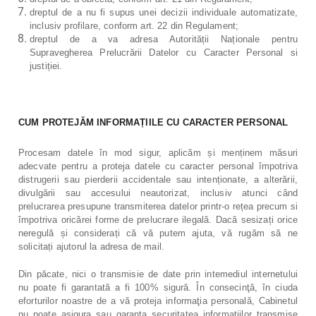
dreptul de a nu fi supus unei decizii individuale automatizate,
inclusiv profilare, conform art. 22 din Regulament;
dreptul de a va adresa Autorității Naționale pentru
Supravegherea Prelucrării Datelor cu Caracter Personal si
justiției.
CUM PROTEJĂM INFORMAȚIILE CU CARACTER PERSONAL
Procesam datele în mod sigur, aplicăm și menținem măsuri
adecvate pentru a proteja datele cu caracter personal împotriva
distrugerii sau pierderii accidentale sau intenționate, a alterării,
divulgării sau accesului neautorizat, inclusiv atunci când
prelucrarea presupune transmiterea datelor printr-o rețea precum si
împotriva oricărei forme de prelucrare ilegală. Dacă sesizați orice
neregulă și considerați că vă putem ajuta, vă rugăm să ne
solicitați ajutorul la adresa de mail.
Din păcate, nici o transmisie de date prin intemediul internetului
nu poate fi garantată a fi 100% sigură. În consecinţă, în ciuda
eforturilor noastre de a vă proteja informaţia personală, Cabinetul
nu poate asigura sau garanta securitatea informaţiilor transmise