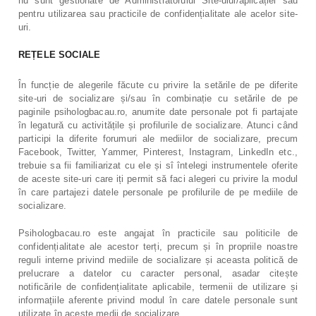
nu sunt gestionate de Administratorului Site-ului/aplicației sau
pentru utilizarea sau practicile de confidențialitate ale acelor site-
uri.
REȚELE SOCIALE
În funcție de alegerile făcute cu privire la setările de pe diferite
site-uri de socializare și/sau în combinație cu setările de pe
paginile psihologbacau.ro, anumite date personale pot fi partajate
în legatură cu activitățile și profilurile de socializare. Atunci când
participi la diferite forumuri ale mediilor de socializare, precum
Facebook, Twitter, Yammer, Pinterest, Instagram, LinkedIn etc.,
trebuie sa fii familiarizat cu ele și sî întelegi instrumentele oferite
de aceste site-uri care iți permit să faci alegeri cu privire la modul
în care partajezi datele personale pe profilurile de pe mediile de
socializare.
Psihologbacau.ro este angajat în practicile sau politicile de
confidențialitate ale acestor terți, precum și în propriile noastre
reguli interne privind mediile de socializare și aceasta politică de
prelucrare a datelor cu caracter personal, asadar citește
notificările de confidențialitate aplicabile, termenii de utilizare și
informațiile aferente privind modul în care datele personale sunt
utilizate în aceste medii de socializare.