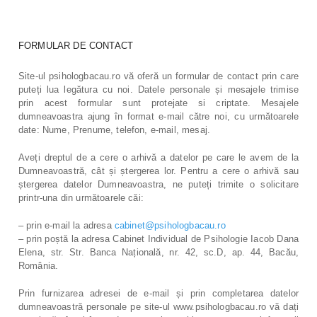
FORMULAR DE CONTACT
Site-ul psihologbacau.ro vă oferă un formular de contact prin care
puteți lua legătura cu noi. Datele personale și mesajele trimise
prin acest formular sunt protejate si criptate. Mesajele
dumneavoastra ajung în format e-mail către noi, cu următoarele
date: Nume, Prenume, telefon, e-mail, mesaj.
Aveți dreptul de a cere o arhivă a datelor pe care le avem de la
Dumneavoastră, cât și ștergerea lor. Pentru a cere o arhivă sau
ștergerea datelor Dumneavoastra, ne puteți trimite o solicitare
printr-una din următoarele căi:
– prin e-mail la adresa
cabinet@psihologbacau.ro
– prin poștă la adresa Cabinet Individual de Psihologie Iacob Dana
Elena, str. Str. Banca Națională, nr. 42, sc.D, ap. 44, Bacău,
România.
Prin furnizarea adresei de e-mail și prin completarea datelor
dumneavoastră personale pe site-ul www.psihologbacau.ro vă dați