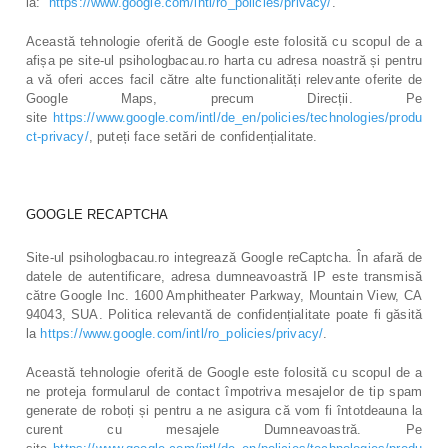
la:
https://www.google.com/intl/ro_policies/privacy/
.
Această tehnologie oferită de Google este folosită cu scopul de a
afișa pe site-ul psihologbacau.ro harta cu adresa noastră și pentru
a vă oferi acces facil către alte functionalități relevante oferite de
Google Maps, precum Direcții. Pe
site
https://www.google.com/intl/de_en/policies/technologies/produ
ct-privacy/
, puteți face setări de confidențialitate.
GOOGLE RECAPTCHA
Site-ul psihologbacau.ro integrează Google reCaptcha. În afară de
datele de autentificare, adresa dumneavoastră IP este transmisă
către Google Inc. 1600 Amphitheater Parkway, Mountain View, CA
94043, SUA. Politica relevantă de confidențialitate poate fi găsită
la
https://www.google.com/intl/ro_policies/privacy/
.
Această tehnologie oferită de Google este folosită cu scopul de a
ne proteja formularul de contact împotriva mesajelor de tip spam
generate de roboți și pentru a ne asigura că vom fi întotdeauna la
curent cu mesajele Dumneavoastră. Pe