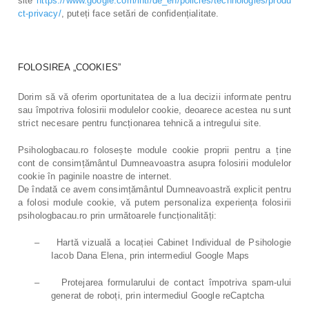
site
https://www.google.com/intl/de_en/policies/technologies/produ
ct-privacy/
, puteți face setări de confidențialitate.
FOLOSIREA „COOKIES”
Dorim să vă oferim oportunitatea de a lua decizii informate pentru
sau împotriva folosirii modulelor cookie, deoarece acestea nu sunt
strict necesare pentru funcționarea tehnică a intregului site.
Psihologbacau.ro folosește module cookie proprii pentru a ține
cont de consimțământul Dumneavoastra asupra folosirii modulelor
cookie în paginile noastre de internet.
De îndată ce avem consimțământul Dumneavoastră explicit pentru
a folosi module cookie, vă putem personaliza experiența folosirii
psihologbacau.ro prin următoarele funcționalități:
–
Hartă vizuală a locației Cabinet Individual de Psihologie
Iacob Dana Elena, prin intermediul Google Maps
–
Protejarea formularului de contact împotriva spam-ului
generat de roboți, prin intermediul Google reCaptcha