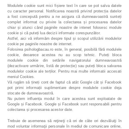
Modulele cookie sunt mici fișiere text în care se pot salva datele
cu caracter personal. Notificarea noastră privind protecția datelor
a fost concepută pentru a ne asigura că dumneavoastră sunteți
complet informat cu privire la colectarea și procesarea datelor
chiar și atunci când paginile noastre de intenet folosesc module
cookie și că puteți lua decizii informate corespunzător.
Astfel, aici vă informăm despre tipul și scopul utilizării modulelor
cookie pe paginile noastre de internet.
Folosirea psihologbacau.ro este, în general, posibilă fără modulele
cookie, deoarece acestea nu au scop tehnic. Puteți bloca
modulele cookie din setările navigatorului dumneavoastră
(dezactivare urmărire, listă de protecție) sau puteți bloca salvarea
modulelor cookie ale terților. Pentru mai multe informatii accesati
meniul Cookies.
Vă rugăm să țineți cont de faptul că atât Google cât și Facebook
pot primi informații suplimentare despre modulele cookie deja
stocate de dumneavoastră.
Nu putem influența modul în care acestea sunt exploatate de
Google și Facebook. Google și Facebook sunt responsabili pentru
colectarea și procesarea acestor date.
Trebuie de asemenea să reţineţi că ori de căte ori dezvăluiţi în
mod voluntar informaţii personale în mediul de comunicare online,