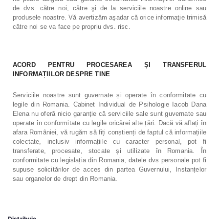
de dvs. către noi, către şi de la serviciile noastre online sau
produsele noastre. Vă avertizăm aşadar că orice informaţie trimisă
către noi se va face pe propriu dvs. risc.
ACORD PENTRU PROCESAREA ȘI TRANSFERUL
INFORMAȚIILOR DESPRE TINE
Serviciile noastre sunt guvernate și operate în conformitate cu
legile din Romania. Cabinet Individual de Psihologie Iacob Dana
Elena nu oferă nicio garanție că serviciile sale sunt guvernate sau
operate în conformitate cu legile oricărei alte țări. Dacă vă aflați în
afara României, vă rugăm să fiți conștienți de faptul că informațiile
colectate, inclusiv informațiile cu caracter personal, pot fi
transferate, procesate, stocate și utilizate în Romania. În
conformitate cu legislația din Romania, datele dvs personale pot fi
supuse solicitărilor de acces din partea Guvernului, Instanțelor
sau organelor de drept din Romania.
Distribuie