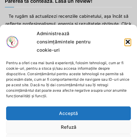
Părerea ta contează. Lasă un review!
Te rugăm să actualizezi recenziile cabinetului, așa încât să
reflecte profesionalismul, energia și rezultatele obținute. Click
aici
!
Administrează
consimțămintele pentru
cookie-uri
Pentru a oferi cea mai bună experiență, folosim tehnologii, cum ar fi
cookie-uri, pentru a stoca și/sau accesa informațiile despre
dispozitive. Consimțământul pentru aceste tehnologii ne permite să
procesăm date, cum ar fi comportamentul de navigare sau ID-uri unice
pe acest site. Dacă nu îți dai consimțământul sau îți retragi
consimțământul dat poate avea afecte negative asupra unor anumite
funcționalități și funcții.
Acceptă
Refuză
Copyright © 2025
Cabinet Individual de Psihologie Iacob