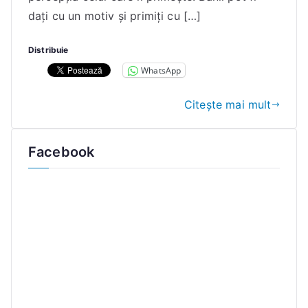
E
dați cu un motiv și primiți cu […]
l
e
Distribuie
n
WhatsApp
a
Citește mai mult
Facebook