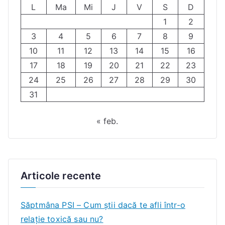
L
Ma
Mi
J
V
S
D
1
2
3
4
5
6
7
8
9
10
11
12
13
14
15
16
17
18
19
20
21
22
23
24
25
26
27
28
29
30
31
« feb.
Articole recente
Săptmâna PSI – Cum știi dacă te afli într-o
relație toxică sau nu?