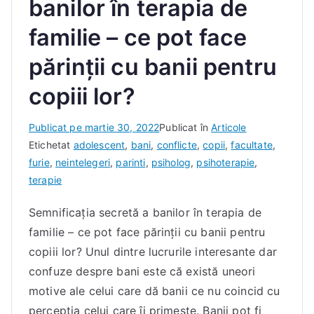
banilor în terapia de
familie – ce pot face
părinții cu banii pentru
copiii lor?
D
Publicat pe
martie 30, 2022
Publicat în
Articole
e
Etichetat
adolescent
,
bani
,
conflicte
,
copii
,
facultate
,
I
furie
,
neintelegeri
,
parinti
,
psiholog
,
psihoterapie
,
a
terapie
c
Semnificația secretă a banilor în terapia de
o
familie – ce pot face părinții cu banii pentru
b
D
copiii lor? Unul dintre lucrurile interesante dar
a
confuze despre bani este că există uneori
n
motive ale celui care dă banii ce nu coincid cu
a
percepția celui care îi primește. Banii pot fi