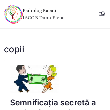
Sari
la
Psiholog Bacau
conținut
IACOB Dana Elena
copii
Semnificația secretă a