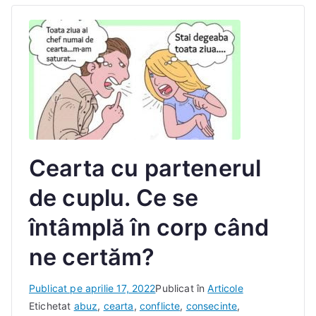
Cearta cu partenerul
de cuplu. Ce se
întâmplă în corp când
ne certăm?
D
Publicat pe
aprilie 17, 2022
Publicat în
Articole
e
Etichetat
abuz
,
cearta
,
conflicte
,
consecinte
,