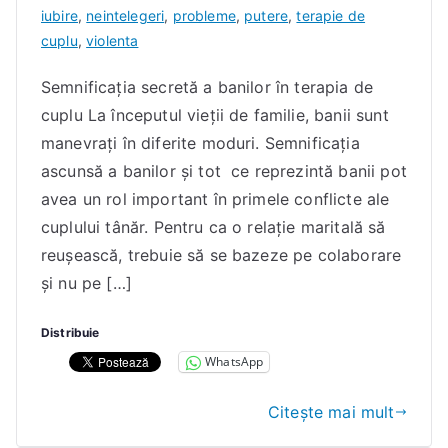
I
iubire
,
neintelegeri
,
probleme
,
putere
,
terapie de
a
cuplu
,
violenta
c
Semnificația secretă a banilor în terapia de
o
cuplu La începutul vieții de familie, banii sunt
b
D
manevrați în diferite moduri. Semnificația
a
ascunsă a banilor și tot ce reprezintă banii pot
n
avea un rol important în primele conflicte ale
a
cuplului tânăr. Pentru ca o relație maritală să
E
reușească, trebuie să se bazeze pe colaborare
l
și nu pe […]
e
n
Distribuie
a
WhatsApp
Citește mai mult