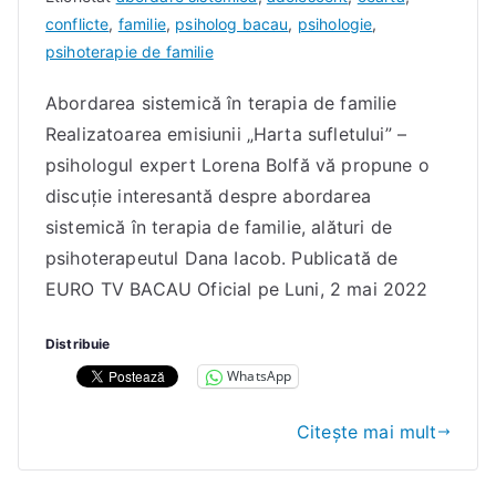
I
conflicte
,
familie
,
psiholog bacau
,
psihologie
,
a
psihoterapie de familie
c
Abordarea sistemică în terapia de familie
o
Realizatoarea emisiunii „Harta sufletului” –
b
D
psihologul expert Lorena Bolfă vă propune o
a
discuție interesantă despre abordarea
n
sistemică în terapia de familie, alături de
a
psihoterapeutul Dana Iacob. Publicată de
E
EURO TV BACAU Oficial pe Luni, 2 mai 2022
l
e
Distribuie
n
WhatsApp
a
Citește mai mult