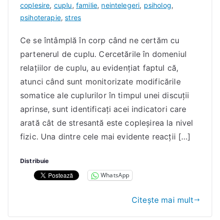
I
coplesire
,
cuplu
,
familie
,
neintelegeri
,
psiholog
,
a
psihoterapie
,
stres
c
Ce se întâmplă în corp când ne certăm cu
o
partenerul de cuplu. Cercetările în domeniul
b
D
relațiilor de cuplu, au evidențiat faptul că,
a
atunci când sunt monitorizate modificările
n
somatice ale cuplurilor în timpul unei discuții
a
aprinse, sunt identificați acei indicatori care
E
arată cât de stresantă este copleșirea la nivel
l
fizic. Una dintre cele mai evidente reacții […]
e
n
Distribuie
a
WhatsApp
Citește mai mult