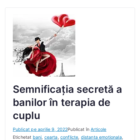
Semnificația secretă a
banilor în terapia de
cuplu
D
Publicat pe
aprilie 9, 2022
Publicat în
Articole
e
Etichetat
bani
,
cearta
,
conflicte
,
distanta emotionala
,