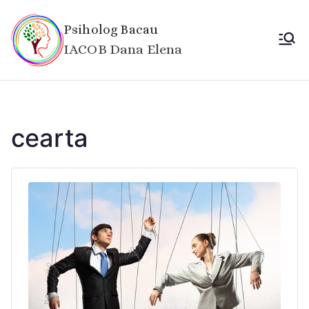
Sari
la
Psiholog Bacau
conținut
IACOB Dana Elena
cearta