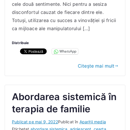
a
cele două sentimente. Nici pentru a sesiza
n
disconfortul cauzat de fiecare dintre ele.
a
Totuşi, utilizarea cu succes a vinovăţiei şi fricii
E
ca mijloace ale manipulatorului […]
l
e
Distribuie
n
WhatsApp
a
Citește mai mult
Abordarea sistemică în
terapia de familie
D
Publicat pe
mai 9, 2022
Publicat în
Apariții media
e
Etichetat
abordare sistemica
,
adolescent
,
cearta
,