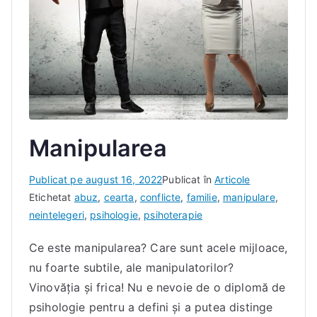
Manipularea
D
Publicat pe
august 16, 2022
Publicat în
Articole
e
Etichetat
abuz
,
cearta
,
conflicte
,
familie
,
manipulare
,
I
neintelegeri
,
psihologie
,
psihoterapie
a
Ce este manipularea? Care sunt acele mijloace,
c
nu foarte subtile, ale manipulatorilor?
o
b
Vinovăţia şi frica! Nu e nevoie de o diplomă de
D
psihologie pentru a defini şi a putea distinge