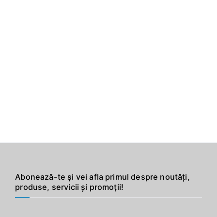
Abonează-te și vei afla primul despre noutăți,
produse, servicii și promoții!