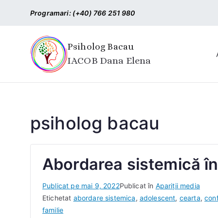
Sari
Programari: (+40) 766 251 980
la
conținut
Psiholog Bacau
IACOB Dana Elena
psiholog bacau
Abordarea sistemică în 
D
Publicat pe
mai 9, 2022
Publicat în
Apariții media
e
Etichetat
abordare sistemica
,
adolescent
,
cearta
,
conf
I
familie