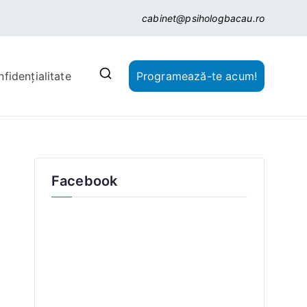
cabinet@psihologbacau.ro
nfidențialitate
Programează-te acum!
Facebook