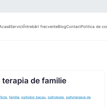
Acasă
Servicii
Întrebări frecvente
Blog
Contact
Politica de co
terapia de familie
licte
,
familie
,
psiholog bacau
,
psihologie
,
psihoterapie de