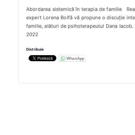
a
Abordarea sistemică în terapia de familie Reali
c
expert Lorena Bolfă vă propune o discuție int
o
b
familie, alături de psihoterapeutul Dana Iaco
D
2022
a
n
Distribuie
a
WhatsApp
E
l
e
n
a