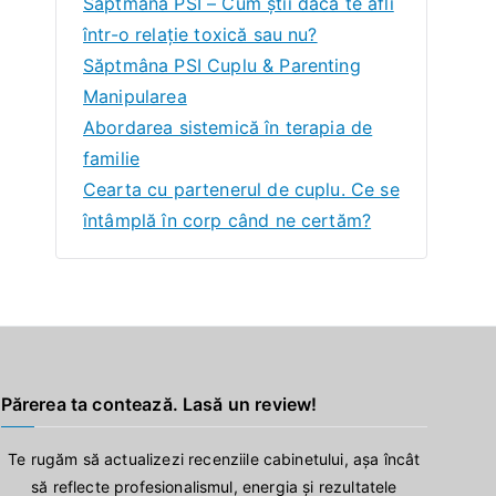
Săptmâna PSI – Cum știi dacă te afli
într-o relație toxică sau nu?
Săptmâna PSI Cuplu & Parenting
Manipularea
Abordarea sistemică în terapia de
familie
Cearta cu partenerul de cuplu. Ce se
întâmplă în corp când ne certăm?
Părerea ta contează. Lasă un review!
Te rugăm să actualizezi recenziile cabinetului, așa încât
să reflecte profesionalismul, energia și rezultatele