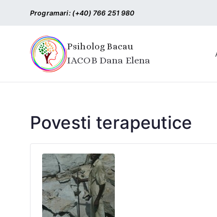
Sari
Programari: (+40) 766 251 980
la
conținut
Psiholog Bacau
IACOB Dana Elena
Povesti terapeutice