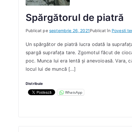
Spărgătorul de piatră
D
Publicat pe
septembrie 26, 2021
Publicat în
Povesti te
e
Un spărgător de piatră lucra odată la suprafaţ
I
spargă suprafaţa tare. Zgomotul făcut de ciocan
a
c
poc. Munca lui era lentă şi anevoioasă. Vara, c
o
locul lui de muncă […]
b
D
Distribuie
a
WhatsApp
n
a
E
l
e