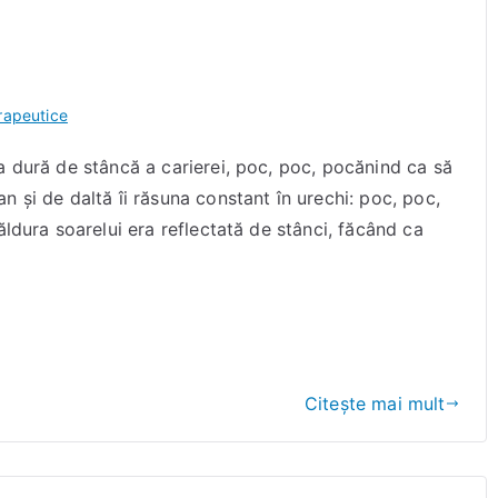
rapeutice
a dură de stâncă a carierei, poc, poc, pocănind ca să
 şi de daltă îi răsuna constant în urechi: poc, poc,
ăldura soarelui era reflectată de stânci, făcând ca
Citește mai mult