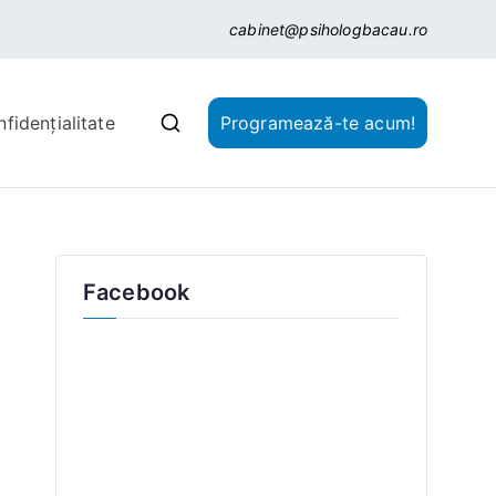
cabinet@psihologbacau.ro
nfidențialitate
Programează-te acum!
Facebook