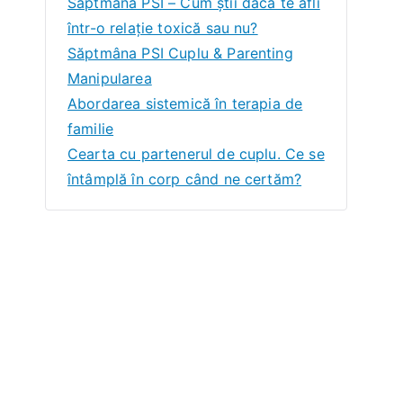
Săptmâna PSI – Cum știi dacă te afli
într-o relație toxică sau nu?
Săptmâna PSI Cuplu & Parenting
Manipularea
Abordarea sistemică în terapia de
familie
Cearta cu partenerul de cuplu. Ce se
întâmplă în corp când ne certăm?