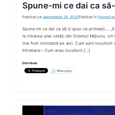
n
Spune-mi ce dai ca să-
a
D
Publicat pe
septembrie 24, 2020
Publicat în
Povesti t
e
Spune-mi ce dai ca să-ți spun ce primești…. „
I
la intrarea unei cetăți din Orientul Mijlociu. Un
a
c
mai fost niciodată pe aici. Cum sunt locuitorii 
o
întrebare:– Cum erau locuitorii […]
b
D
Distribuie
a
WhatsApp
n
a
E
l
e
n
a