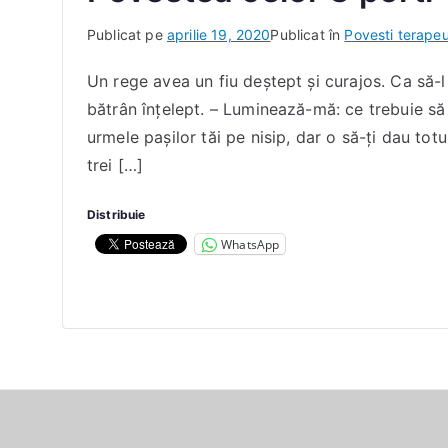
D
Publicat pe
aprilie 19, 2020
Publicat în
Povesti terapeu
e
Un rege avea un fiu deştept şi curajos. Ca să-l 
I
bătrân înţelept. – Luminează-mă: ce trebuie să
a
c
urmele paşilor tăi pe nisip, dar o să-ţi dau totuş
o
trei […]
b
D
Distribuie
a
WhatsApp
n
a
E
l
e
n
a