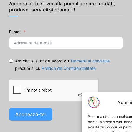
Abonează-te și vei afla primul despre noutăți,
produse, servicii și promoții!
E-mail
Am citit și sunt de acord cu
Termenii și condițiile
precum și cu
Politica de Confidențialitate
Admini
Abonează-te!
Pentru a oferi cea mai bun
pentru a stoca și/sau acc
aceste tehnologii ne perm