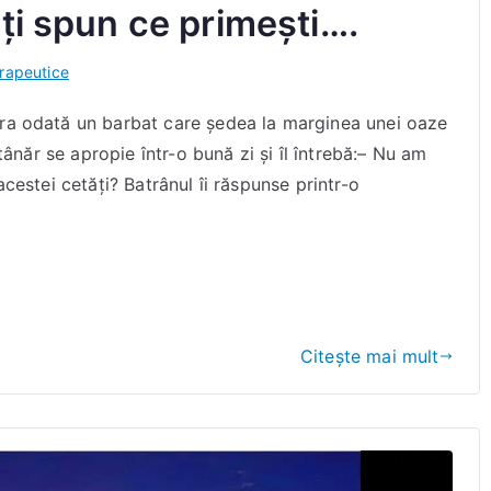
ți spun ce primești….
erapeutice
Era odată un barbat care ședea la marginea unei oaze
 tânăr se apropie într-o bună zi și îl întrebă:– Nu am
acestei cetăți? Batrânul îi răspunse printr-o
Citește mai mult